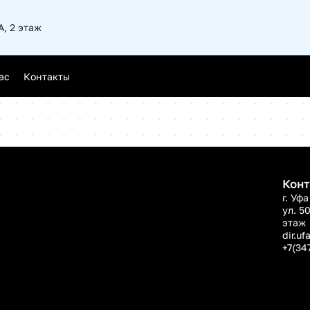
А, 2 этаж
Новгород
ас
Контакты
ск
Конт
г. Уфа
ул. 5
этаж
dir.uf
+7(34