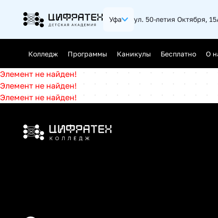
Уфа
ул. 50-летия Октября, 15
Калининград
Нижний 
Колледж
Программы
Каникулы
Бесплатно
О н
Ростов-на-Дону
Самара
Элемент не найден!
Саратов
Челябин
Элемент не найден!
Джуниор (Junior)
Элемент не найден!
Мидл (Middle)
Сеньор (Senior)